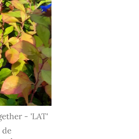
ther - 'LAT'
n de