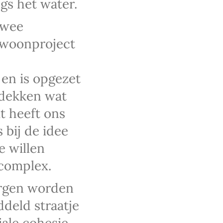
gs het water.
twee
 woonproject
 en is opgezet
tdekken wat
it heeft ons
 bij de idee
e willen
complex.
orgen worden
deld straatje
ale cohesie.