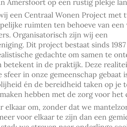
n Amersfoort op een rustig plekje lan
n wij een Centraal Wonen Project met 
elijke ruimten ten behoeve van een
ers. Organisatorisch zijn wij een
iging. Dit project bestaat sinds 1987
ealistische gedachte om samen te on
betekent in de praktijk. Deze realite
e sfeer in onze gemeenschap gebaat is
blijheid én de bereidheid taken op je t
 maken hebben met de zorg voor het 
ar elkaar om, zonder dat we mantelz
eer voor elkaar te zijn dan een gemid
 stad; we streven naar onderlinge soci