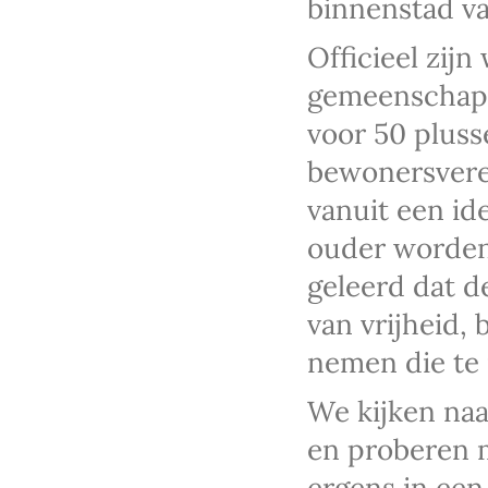
binnenstad va
Officieel zij
gemeenschapp
voor 50 pluss
bewonersveren
vanuit een id
ouder worden 
geleerd dat d
van vrijheid, 
nemen die te
We kijken na
en proberen m
ergens in een